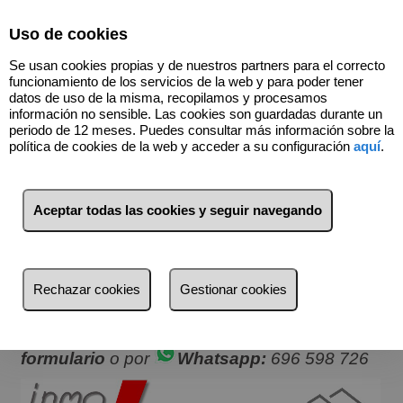
Select Language
▼
Uso de cookies
696598726
Se usan cookies propias y de nuestros partners para el correcto
funcionamiento de los servicios de la web y para poder tener
datos de uso de la misma, recopilamos y procesamos
información no sensible. Las cookies son guardadas durante un
Dónde estamos
periodo de 12 meses. Puedes consultar más información sobre la
política de cookies de la web y acceder a su configuración
aquí
.
PROFESIONALIDAD
y
EXPERIENCIA
para tu tranquilidad.
Prueba tu servicio personalizado.
ENTRA!!
InmoVITORIA.com
Aceptar todas las cookies y seguir navegando
Avenida Gasteiz, 90
01009 Álava
Teléfono:
696 598 726
Rechazar cookies
Gestionar cookies
inmo@globalzom.com
También puedes contactar a través del
formulario
o por
Whatsapp:
696 598 726