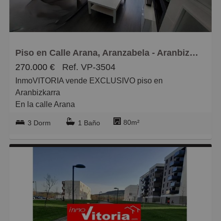
Grandes
Piso en Calle Arana, Aranzabela - Aranbizkarra
270.000 €
Ref. VP-3504
InmoVITORIA vende EXCLUSIVO piso en
Aranbizkarra
En la calle Arana
PARA INVERSORES, ALTA RENTABILIDAD.
80m²
3 Dorm
1 Baño
¡Descubre esta magnífica oportunidad inmobiliaria! Te
presentamos un piso en segunda mano en excelente
estado, perfecto para vivir o como inversión con
rentabilidad garantizada. Con 80 m² construidos, este
inmueble destaca por su distribución inteligente y
luminosidad excepcional.