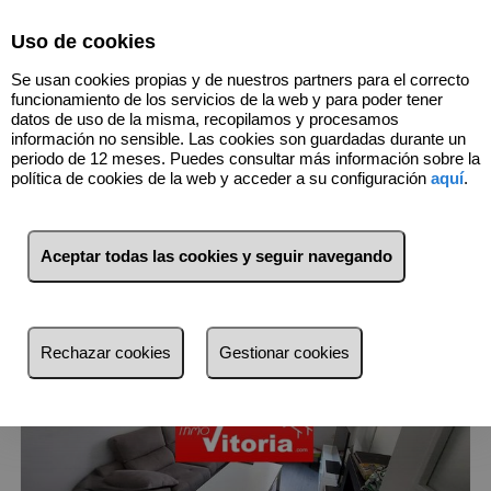
Select Language
▼
Uso de cookies
696598726
Se usan cookies propias y de nuestros partners para el correcto
funcionamiento de los servicios de la web y para poder tener
datos de uso de la misma, recopilamos y procesamos
información no sensible. Las cookies son guardadas durante un
151
Inmuebles
Vitoria/Gasteiz (Álava)
periodo de 12 meses. Puedes consultar más información sobre la
política de cookies de la web y acceder a su configuración
aquí
.
Lista
Mapa
Filtros
Aceptar todas las cookies y seguir navegando
más reciente
más reciente
Rechazar cookies
Gestionar cookies
Menos reciente
Baratos
Caros
Pequeños