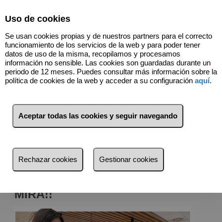
Select Language
▼
Uso de cookies
696598726
Se usan cookies propias y de nuestros partners para el correcto
funcionamiento de los servicios de la web y para poder tener
datos de uso de la misma, recopilamos y procesamos
información no sensible. Las cookies son guardadas durante un
InmoVITORIA - STORE
periodo de 12 meses. Puedes consultar más información sobre la
política de cookies de la web y acceder a su configuración
aquí
.
Esta selección de artículos para ti
Aceptar todas las cookies y seguir navegando
Rechazar cookies
Gestionar cookies
InmoVITORIA DESING,
tiene artículos
personalizados para ti.
MIRA!!