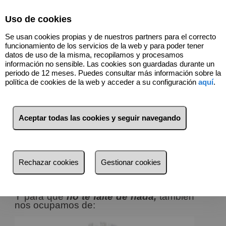
Select Language
▼
Uso de cookies
696598726
Se usan cookies propias y de nuestros partners para el correcto
funcionamiento de los servicios de la web y para poder tener
datos de uso de la misma, recopilamos y procesamos
información no sensible. Las cookies son guardadas durante un
Todo esto y más... NOS
periodo de 12 meses. Puedes consultar más información sobre la
política de cookies de la web y acceder a su configuración
aquí
.
MOVEMOS CONTIGO
SERVICIOS A TU MEDIDA!!
Aceptar todas las cookies y seguir navegando
Rechazar cookies
Gestionar cookies
Y para que
no te falte de nada,
también
nos ocupamos de: